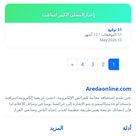
إعمارالمصلى الكبير لتماشت
51 توقيع
51 التوقيعات / 12 أشهر
13 May 2026
»
4
3
2
1
Aredaonline.com
نحن نقدم استضافة مجانية للعرائض الإلكترونية، انشئ عريضة إلكترونيةاحترافية
بإستخدام خدمتناالمميزة،يتم الإشارة إلى عرائضنا يومياً في وسائل الإعلام،لذا
فإن إنشائك عريضة يعتبر طريقة عظيمة لجذب إنتباه الناس وصانعي القرار
أدلة
المزيد