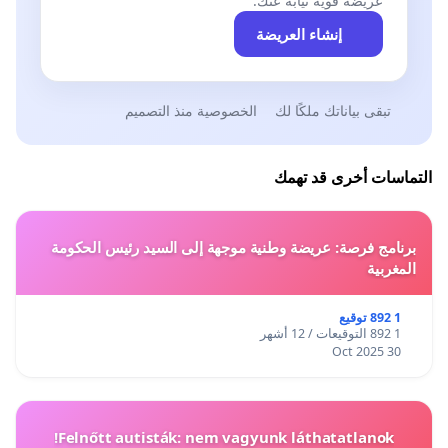
عريضة قوية نيابةً عنك.
إنشاء العريضة
تبقى بياناتك ملكًا لك
الخصوصية منذ التصميم
التماسات أخرى قد تهمك
برنامج فرصة: عريضة وطنية موجهة إلى السيد رئيس الحكومة
المغربية
1 892 توقيع
1 892 التوقيعات / 12 أشهر
30 Oct 2025
Felnőtt autisták: nem vagyunk láthatatlanok!