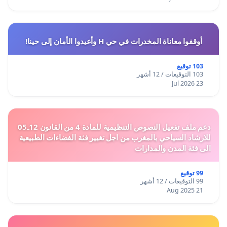
أوقفوا معاناة المخدرات في حي H وأعيدوا الأمان إلى حينا!
103 توقيع
103 التوقيعات / 12 أشهر
23 Jul 2026
دعم ملف تفعيل النصوص التنظيمية للمادة 4 من القانون 12ـ05
للارشاد السياحي بالمغرب من اجل تغيير فئة الفضاءات الطبيعية
الى فئة المدن والمدارات
99 توقيع
99 التوقيعات / 12 أشهر
21 Aug 2025