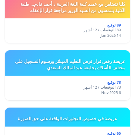
كلنا نتضامن مع عميد كلية اللغة العربية د أحمد قادم... طلبة
الكلية يلتمسون من السيد الوزير مراجعة قرار الإعفاء.
89 توقيع
89 التوقيعات / 12 أشهر
14 Jun 2026
عريضة رفض قرار فرض التعليم الميسّر ورسوم التسجيل على
مختلف الأسلاك بجامعة عبد المالك السعدي
73 توقيع
73 التوقيعات / 12 أشهر
6 Nov 2025
عريضة في خصوص التجاوزات الواقعة على حق الصورة
65 توقيع