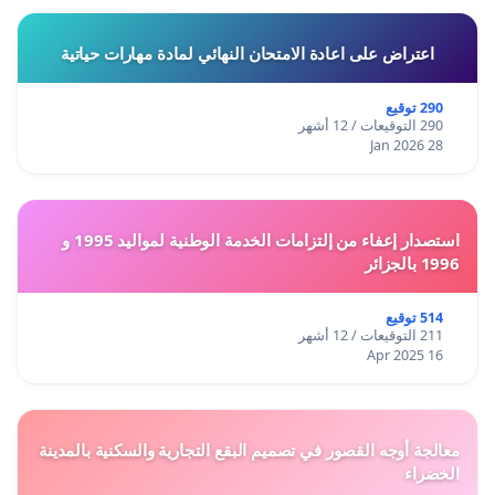
اعتراض على اعادة الامتحان النهائي لمادة مهارات حياتية
290 توقيع
290 التوقيعات / 12 أشهر
28 Jan 2026
استصدار إعفاء من إلتزامات الخدمة الوطنية لمواليد 1995 و
1996 بالجزائر
514 توقيع
211 التوقيعات / 12 أشهر
16 Apr 2025
معالجة أوجه القصور في تصميم البقع التجارية والسكنية بالمدينة
الخضراء