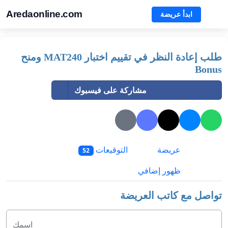
Aredaonline.com
ابدأ عريضة
طلب إعادة النظر في تقييم اختبار MAT240 ومنح
Bonus
مشاركة على فيسبوك
عريضة
التوقيعات
52
ظهور إضافي
تواصل مع كاتب العريضة
اسمك