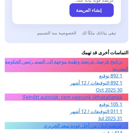
عريضة قوية نيابةً عنك.
إنشاء العريضة
تبقى بياناتك ملكًا لك
الخصوصية منذ التصميم
التماسات أخرى قد تهمك
برنامج فرصة: عريضة وطنية موجهة إلى السيد رئيس الحكومة
المغربية
1 892 توقيع
1 892 التوقيعات / 12 أشهر
30 Oct 2025
Felnőtt autisták: nem vagyunk láthatatlanok!
1 105 توقيع
1 011 التوقيعات / 12 أشهر
31 Jul 2025
عريضة لبنان من أجل عودة سعد الحريري
414 توقيع