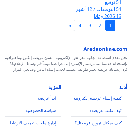
51 توقيع
51 التوقيعات / 12 أشهر
13 May 2026
»
4
3
2
1
Aredaonline.com
نحن نقدم استضافة مجانية للعرائض الإلكترونية، انشئ عريضة إلكترونيةاحترافية
بإستخدام خدمتناالمميزة،يتم الإشارة إلى عرائضنا يومياً في وسائل الإعلام،لذا
فإن إنشائك عريضة يعتبر طريقة عظيمة لجذب إنتباه الناس وصانعي القرار
أدلة
المزيد
كيفية إنشاء عريضة إلكترونية
ابدأ عريضة
كيف تكتب عريضة؟
سياسة الخصوصية
كيف يمكنك ترويج عريضتك؟
إدارة ملفات تعريف الارتباط