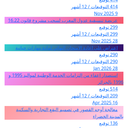
414 التوقيعات / 12 أشهر
9 Nov 2025
عريضة تنسيقية عدول المغرب لسحب مشروع قانون 16.22
299 توقيع
299 التوقيعات / 12 أشهر
28 Nov 2025
اعتراض على اعادة الامتحان النهائي لمادة مهارات حياتية
290 توقيع
290 التوقيعات / 12 أشهر
28 Jan 2026
استصدار إعفاء من إلتزامات الخدمة الوطنية لمواليد 1995 و
1996 بالجزائر
514 توقيع
209 التوقيعات / 12 أشهر
16 Apr 2025
معالجة أوجه القصور في تصميم البقع التجارية والسكنية
بالمدينة الخضراء
136 توقيع