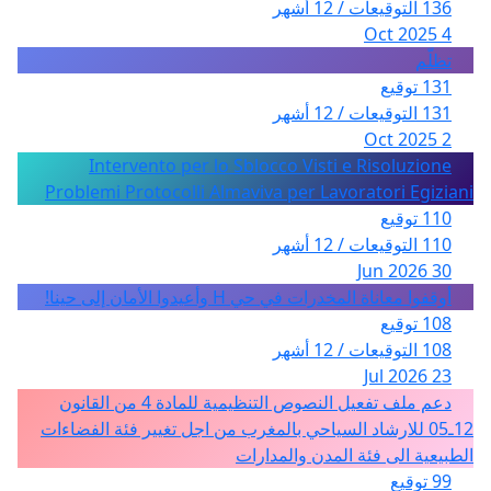
136 التوقيعات / 12 أشهر
4 Oct 2025
تظلّم
131 توقيع
131 التوقيعات / 12 أشهر
2 Oct 2025
Intervento per lo Sblocco Visti e Risoluzione
Problemi Protocolli Almaviva per Lavoratori Egiziani
110 توقيع
110 التوقيعات / 12 أشهر
30 Jun 2026
أوقفوا معاناة المخدرات في حي H وأعيدوا الأمان إلى حينا!
108 توقيع
108 التوقيعات / 12 أشهر
23 Jul 2026
دعم ملف تفعيل النصوص التنظيمية للمادة 4 من القانون
12ـ05 للارشاد السياحي بالمغرب من اجل تغيير فئة الفضاءات
الطبيعية الى فئة المدن والمدارات
99 توقيع