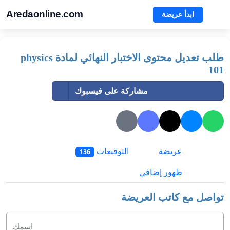
Aredaonline.com
ابدأ عريضة
طلب تعديل محتوى الاختبار النهائي لمادة physics
101
مشاركة على فيسبوك
عريضة
التوقيعات
136
ظهور إضافي
تواصل مع كاتب العريضة
اسمك