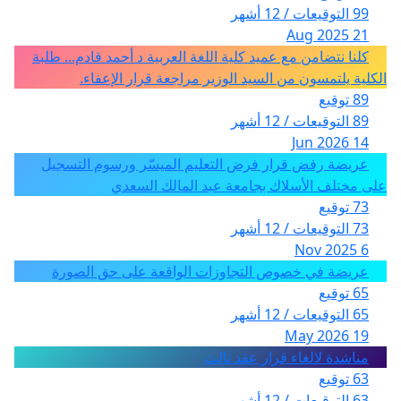
99 التوقيعات / 12 أشهر
21 Aug 2025
كلنا نتضامن مع عميد كلية اللغة العربية د أحمد قادم... طلبة
الكلية يلتمسون من السيد الوزير مراجعة قرار الإعفاء.
89 توقيع
89 التوقيعات / 12 أشهر
14 Jun 2026
عريضة رفض قرار فرض التعليم الميسّر ورسوم التسجيل
على مختلف الأسلاك بجامعة عبد المالك السعدي
73 توقيع
73 التوقيعات / 12 أشهر
6 Nov 2025
عريضة في خصوص التجاوزات الواقعة على حق الصورة
65 توقيع
65 التوقيعات / 12 أشهر
19 May 2026
مناشدة لالغاء قرار عقد ثالث
63 توقيع
63 التوقيعات / 12 أشهر