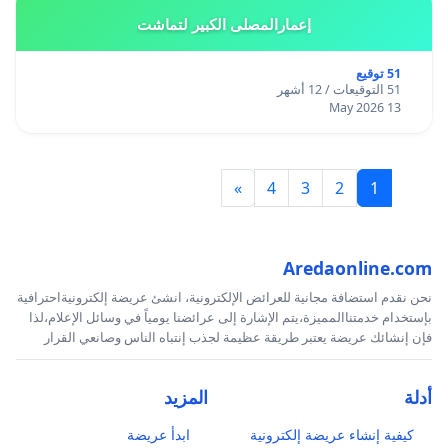
إعمارالمصلى الكبير لتماشت
51 توقيع
51 التوقيعات / 12 أشهر
13 May 2026
»
4
3
2
1
Aredaonline.com
نحن نقدم استضافة مجانية للعرائض الإلكترونية، انشئ عريضة إلكترونيةاحترافية
بإستخدام خدمتناالمميزة،يتم الإشارة إلى عرائضنا يومياً في وسائل الإعلام،لذا
فإن إنشائك عريضة يعتبر طريقة عظيمة لجذب إنتباه الناس وصانعي القرار
أدلة
المزيد
كيفية إنشاء عريضة إلكترونية
ابدأ عريضة