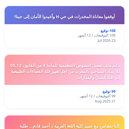
أوقفوا معاناة المخدرات في حي H وأعيدوا الأمان إلى حينا!
108 توقيع
108 التوقيعات / 12 أشهر
23 Jul 2026
دعم ملف تفعيل النصوص التنظيمية للمادة 4 من القانون 12ـ05
للارشاد السياحي بالمغرب من اجل تغيير فئة الفضاءات الطبيعية
الى فئة المدن والمدارات
99 توقيع
99 التوقيعات / 12 أشهر
21 Aug 2025
كلنا نتضامن مع عميد كلية اللغة العربية د أحمد قادم... طلبة