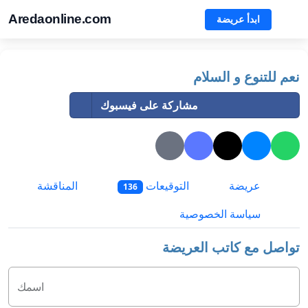
Aredaonline.com
ابدأ عريضة
نعم للتنوع و السلام
مشاركة على فيسبوك
عريضة
التوقيعات
المناقشة
136
سياسة الخصوصية
تواصل مع كاتب العريضة
اسمك