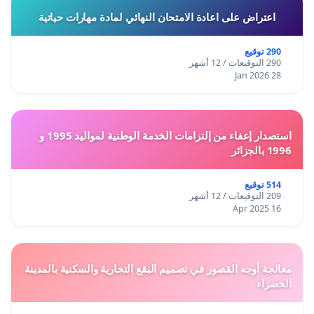
اعتراض على اعادة الامتحان النهائي لمادة مهارات حياتية
290 توقيع
290 التوقيعات / 12 أشهر
28 Jan 2026
استصدار إعفاء من إلتزامات الخدمة الوطنية لمواليد 1995 و
1996 بالجزائر
514 توقيع
209 التوقيعات / 12 أشهر
16 Apr 2025
معالجة أوجه القصور في تصميم البقع التجارية والسكنية بالمدينة
الخضراء