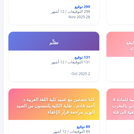
299 توقيع
299 التوقيعات / 12 أشهر
28 Nov 2025
بقع
تظلّم
اء
131 توقيع
131 التوقيعات / 12 أشهر
2 Oct 2025
دعم ملف تفعيل النصوص التنظيمية للمادة 4
كلنا نتضامن مع عميد كلية اللغة العربية د
اد السياحي بالمغرب
أحمد قادم... طلبة الكلية يلتمسون من السيد
عية الى فئة
الوزير مراجعة قرار الإعفاء.
89 توقيع
89 التوقيعات / 12 أشهر