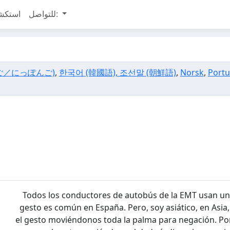
للتواصل:
استكش
ご／にっぽんご)
,
한국어 (韓國語), 조선말 (朝鮮語)
,
Norsk
,
Port
Todos los conductores de autobús de la EMT usan un
gesto es común en España. Pero, soy asiático, en Asia
el gesto moviéndonos toda la palma para negación. Por