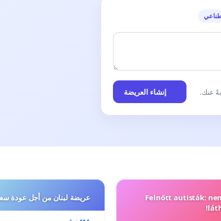
طناعي
إنشاء العريضة
ً عنك.
Felnőtt autisták: n
عريضة لبنان من أجل عودة سعد
lát