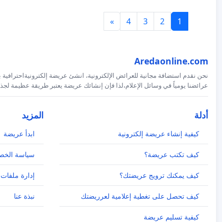
»
4
3
2
1
Aredaonline.com
نحن نقدم استضافة مجانية للعرائض الإلكترونية، انشئ عريضة إلكترونيةاحترافية ب
عرائضنا يومياً في وسائل الإعلام،لذا فإن إنشائك عريضة يعتبر طريقة عظيمة لجذب
أدلة
المزيد
كيفية إنشاء عريضة إلكترونية
ابدأ عريضة
كيف تكتب عريضة؟
سياسة الخص
كيف يمكنك ترويج عريضتك؟
إدارة ملفات 
كيف تحصل على تغطية إعلامية لعرريضتك
نبذة عنا
كيفية تسليم عريضة