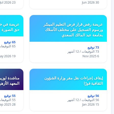
23 Jul 2026
30 Jun 2026
عريضة رفض قرار فرض التعليم الميسّر
عريضة في خص
ورسوم التسجيل على مختلف الأسلاك
حق الصورة
بجامعة عبد المالك السعدي
65 توقيع
65 التوقيعات / 12 أشهر
73 توقيع
73 التوقيعات / 12 أشهر
19 May 2026
6 Nov 2025
إيقاف إجراءات نقل مقر وزارة الشؤون
مناشدة لوزير
الثقافية فورًا
المعهد الأزه
56 توقيع
55 توقيع
56 التوقيعات / 12 أشهر
55 التوقيعات / 12 أشهر
28 Sep 2025
15 Jan 2026