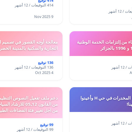
414 توقيع
414 التوقيعات / 12 أشهر
9 Nov 2025
ء من إلتزامات الخدمة الوطنية
معالجة أوجه القصور في تصميم ال
التجارية والسكنية بالمدينة الخضر
136 توقيع
136 التوقيعات / 12 أشهر
4 Oct 2025
أوقفوا معاناة المخدرات في حي H وأعيدوا
نا!
من القانون 12ـ05 للارش
من اجل تغيير فئة الفضاءات الطبي
المدن والمدارات
99 توقيع
99 التوقيعات / 12 أشهر