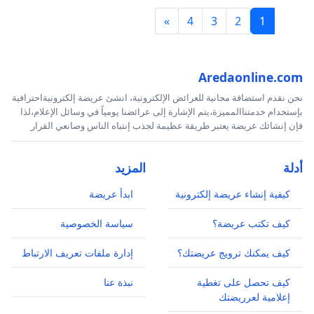
»
4
3
2
1
Aredaonline.com
نحن نقدم استضافة مجانية للعرائض الإلكترونية، انشئ عريضة إلكترونيةاحترافية
بإستخدام خدمتناالمميزة،يتم الإشارة إلى عرائضنا يومياً في وسائل الإعلام،لذا
فإن إنشائك عريضة يعتبر طريقة عظيمة لجذب إنتباه الناس وصانعي القرار
أدلة
المزيد
كيفية إنشاء عريضة إلكترونية
ابدأ عريضة
كيف تكتب عريضة؟
سياسة الخصوصية
كيف يمكنك ترويج عريضتك؟
إدارة ملفات تعريف الارتباط
كيف تحصل على تغطية
نبذة عنا
إعلامية لعرريضتك