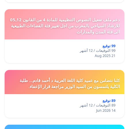
دعم ملف تفعيل النصوص التنظيمية للمادة 4 من القانون 12ـ05
للارشاد السياحي بالمغرب من اجل تغيير فئة الفضاءات الطبيعية
الى فئة المدن والمدارات
99 توقيع
99 التوقيعات / 12 أشهر
21 Aug 2025
كلنا نتضامن مع عميد كلية اللغة العربية د أحمد قادم... طلبة
الكلية يلتمسون من السيد الوزير مراجعة قرار الإعفاء.
89 توقيع
89 التوقيعات / 12 أشهر
14 Jun 2026