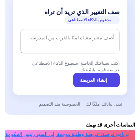
1.فاطمة المحسن كاتبة لندن
صف التغيير الذي تريد أن تراه
2.د. سلوى زكو صحفية عمان
مدعوم بالذكاء الاصطناعي
3.د.لاهاي عبدالحسين أكاديمية
بغداد
4.بلقيس شرارة كاتبة لندن
5.لطفية الدليمي روائية عمان
6.د.فاتن الجراح مخرجة مسرح طفل
اكتب بصياغتك الخاصة. سيصوغ الذكاء الاصطناعي
عريضة قوية نيابةً عنك.
بغداد
إنشاء العريضة
7.ميسلون هادي روائية بغداد
8.مي مظفر شاعرة وناقدة فنية
عمان
تبقى بياناتك ملكًا لك
الخصوصية منذ التصميم
9.هدية حسين قاصة
10.د.نادية هناوي أكاديمية بغداد
11.سعاد الجزائري كاتبة لندن
التماسات أخرى قد تهمك
12.عفيفة العيبي تشكيلية
برنامج فرصة: عريضة وطنية موجهة إلى السيد رئيس الحكومة