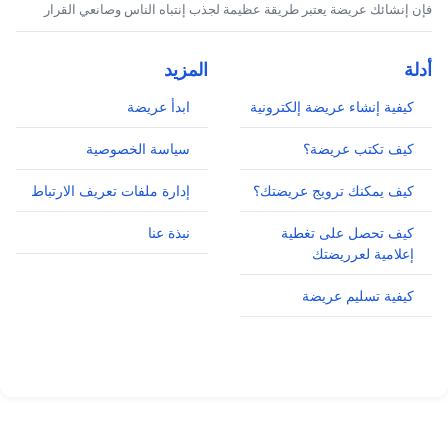
58.د.ثناء محمد صالح أكاديمية
فإن إنشائك عريضة يعتبر طريقة عظيمة لجذب إنتباه الناس وصانعي القرار
بغداد
59.دنى غالي روائية
أدلة
المزيد
60.د.انعام داوود سلوم أكاديمية
كيفية إنشاء عريضة إلكترونية
ابدأ عريضة
61.ربى علي الحسني أكاديمية
بريطانيا
كيف تكتب عريضة؟
سياسة الخصوصية
62.الهام مكي باحثة
كيف يمكنك ترويج عريضتك؟
إدارة ملفات تعريف الارتباط
بغداد
63.زهراء علي باحثة
كيف تحصل على تغطية
نبذة عنا
إعلامية لعرريضتك
الولايات المتحدة
64.غادة موسى رزوقي معمارية
كيفية تسليم عريضة
بغداد
65.جنان الجابري باحثة
بغداد
66.د.نجاة تميم أكاديمية
هولندا