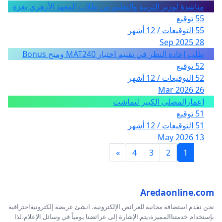
50.د.ايناس عوني نبهان أكاديمية
مناشدة لوزير التربية والتعليم من طلاب المعهد الأزهري بغزة
بغداد
55 توقيع
55 التوقيعات / 12 أشهر
51.د.زينب فيصل شكر أكاديمية
28 Sep 2025
الولايات المتحدة
طلب إعادة النظر في تقييم اختبار MAT240 ومنح Bonus
52.عشتار الشيباني تشكيلية
52 توقيع
بغداد
52 التوقيعات / 12 أشهر
53.سمية الشيباني روائية
26 Mar 2026
بغداد
إعمارالمصلى الكبير لتماشت
51 توقيع
54.الهام ناصر الزبيدي شاعرة
51 التوقيعات / 12 أشهر
بغداد
13 May 2026
55.د.ولاء اسماعيل أكاديمية
»
4
3
2
1
بغداد
56.د.خديجة حسن جاسم أكاديمية
بغداد
Aredaonline.com
57.هناء صادق مصممة ازياء
نحن نقدم استضافة مجانية للعرائض الإلكترونية، انشئ عريضة إلكترونيةاحترافية
عمان
بإستخدام خدمتناالمميزة،يتم الإشارة إلى عرائضنا يومياً في وسائل الإعلام،لذا