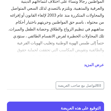
المواطنين رجالاً ونساءً على اختلاف انتماءاتهم الدينية
والعرقية والمذهبية. ونلتزم بالتصدي لذلك السعي المتواصل
والمحاولات المتكررة منذ عام 2003 لإلغاء القانون أو إفراغه
من محتواه ، باسم حق المواطنين وحريتهم باختيار أحكام
مذاهبهم في تنظيم الزواج والطلاق وحضانة الطفل والميراث.
تلك المحاولات الخطيرة لفرض الانقسام الطائفي ، ستؤدي
حتماً إلى طمس الهوية الوطنية وتغليب الهويات الفرعية
والطائفية وتقويض المكاسب التي تحققت لحماية حقوق
النساء ، وتعيد العراق إلى مرحلة ما قبل الدولة عبر فرض
قوانين تستند إلى تفسيرات ذات صفة خصوصية للشريعة
عرض المزيد
الإسلامية، وتهدد سلطة الدولة وتعطل الحق الدستوري
بالمساواة، كما تخلق سلطة تشريعية رديفة موازية. إنّ
محاولات تعديل قانون الأحوال الشخصية تعكس بنية ذهنية
التواصل مع صاحب العريضة
أبوية متجذرة تسعى للسيطرة على الفضاء القانوني
والاجتماعي للعراق، من خلال فرض رؤى وقوانين تقلص من
حقوق المرأة تحت غطاء ديني أو طائفي. هذه البنية الذكورية لا
التوقيع على هذه العريضة