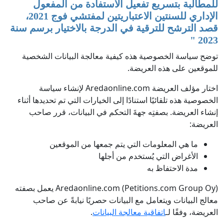
للمطالبة بتسريع تفعيل الاستفادة من المفعول
الإداري للسنتين الاعتباريتين لمفتشي ‏فوج 2021،
قصد الترشح للترقية في الدرجة بالاختيار برسم سنة
2023 ‏
"
توضح سياسة الخصوصية هذه كيفية معالجة البيانات الشخصية
للموقعين على هذه العريضة.
اختار مؤلف العريضة Aredaonline.com لإنشاء سياسة
الخصوصية هذه تلقائيًا استنادًا إلى الخيارات التي تم تحديدها أثناء
إنشاء العريضة. بصفتِه جهةَ التحكم في البيانات، قرر صاحب
العريضة:
ما هي المعلومات التي يتم جمعها من الموقعين
الأغراض التي يُستخدم من أجلها
مدة الاحتفاظ به
Aredaonline.com (Petitions.com Group Oy) يعمل بصفته
معالج البيانات ويتعامل مع البيانات حصريًا نيابةً عن صاحب
العريضة، وفقًا لـ
اتفاقية معالجة البيانات
.