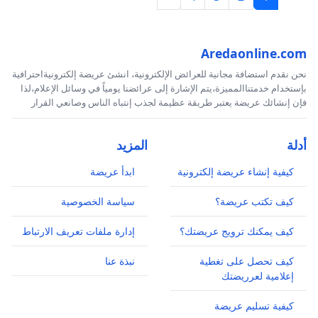
Aredaonline.com
نحن نقدم استضافة مجانية للعرائض الإلكترونية، انشئ عريضة إلكترونيةاحترافية
بإستخدام خدمتناالمميزة،يتم الإشارة إلى عرائضنا يومياً في وسائل الإعلام،لذا
فإن إنشائك عريضة يعتبر طريقة عظيمة لجذب إنتباه الناس وصانعي القرار
أدلة
المزيد
كيفية إنشاء عريضة إلكترونية
ابدأ عريضة
كيف تكتب عريضة؟
سياسة الخصوصية
كيف يمكنك ترويج عريضتك؟
إدارة ملفات تعريف الارتباط
كيف تحصل على تغطية
نبذة عنا
إعلامية لعرريضتك
كيفية تسليم عريضة