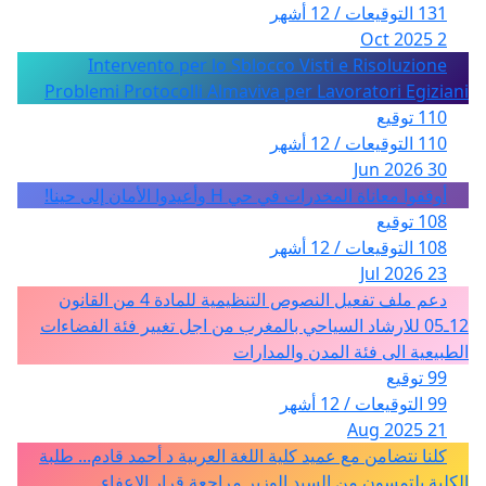
131 التوقيعات / 12 أشهر
2 Oct 2025
Intervento per lo Sblocco Visti e Risoluzione
Problemi Protocolli Almaviva per Lavoratori Egiziani
110 توقيع
110 التوقيعات / 12 أشهر
30 Jun 2026
أوقفوا معاناة المخدرات في حي H وأعيدوا الأمان إلى حينا!
108 توقيع
108 التوقيعات / 12 أشهر
23 Jul 2026
دعم ملف تفعيل النصوص التنظيمية للمادة 4 من القانون
12ـ05 للارشاد السياحي بالمغرب من اجل تغيير فئة الفضاءات
الطبيعية الى فئة المدن والمدارات
99 توقيع
99 التوقيعات / 12 أشهر
21 Aug 2025
كلنا نتضامن مع عميد كلية اللغة العربية د أحمد قادم... طلبة
الكلية يلتمسون من السيد الوزير مراجعة قرار الإعفاء.