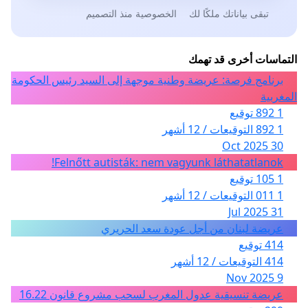
تبقى بياناتك ملكًا لك
الخصوصية منذ التصميم
التماسات أخرى قد تهمك
برنامج فرصة: عريضة وطنية موجهة إلى السيد رئيس الحكومة
المغربية
1 892 توقيع
1 892 التوقيعات / 12 أشهر
30 Oct 2025
Felnőtt autisták: nem vagyunk láthatatlanok!
1 105 توقيع
1 011 التوقيعات / 12 أشهر
31 Jul 2025
عريضة لبنان من أجل عودة سعد الحريري
414 توقيع
414 التوقيعات / 12 أشهر
9 Nov 2025
عريضة تنسيقية عدول المغرب لسحب مشروع قانون 16.22