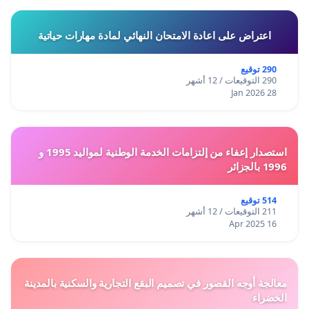
اعتراض على اعادة الامتحان النهائي لمادة مهارات حياتية
290 توقيع
290 التوقيعات / 12 أشهر
28 Jan 2026
استصدار إعفاء من إلتزامات الخدمة الوطنية لمواليد 1995 و
1996 بالجزائر
514 توقيع
211 التوقيعات / 12 أشهر
16 Apr 2025
معالجة أوجه القصور في تصميم البقع التجارية والسكنية بالمدينة
الخضراء