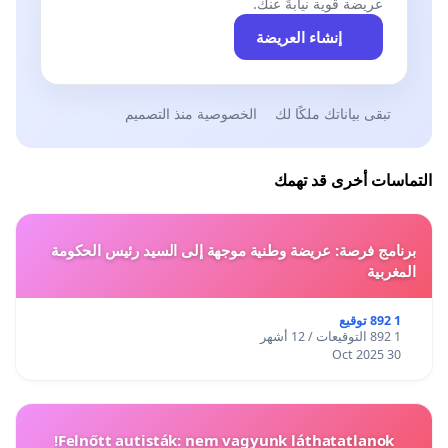
عريضة قوية نيابةً عنك.
إنشاء العريضة
تبقى بياناتك ملكًا لك
الخصوصية منذ التصميم
التماسات أخرى قد تهمك
برنامج فرصة: عريضة وطنية موجهة إلى السيد رئيس الحكومة
المغربية
1 892 توقيع
1 892 التوقيعات / 12 أشهر
30 Oct 2025
Felnőtt autisták: nem vagyunk láthatatlanok!