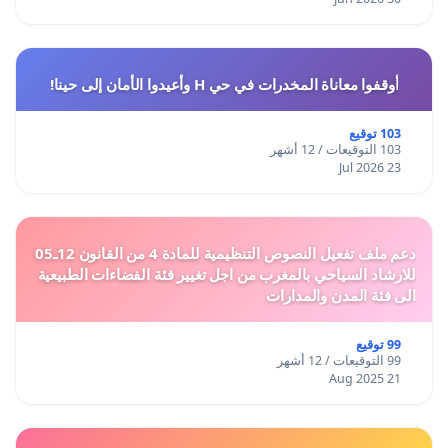
أوقفوا معاناة المخدرات في حي H وأعيدوا الأمان إلى حينا!
103 توقيع
103 التوقيعات / 12 أشهر
23 Jul 2026
دعم ملف تفعيل النصوص التنظيمية للمادة 4 من القانون 12ـ05
للارشاد السياحي بالمغرب من اجل تغيير فئة الفضاءات الطبيعية
الى فئة المدن والمدارات
99 توقيع
99 التوقيعات / 12 أشهر
21 Aug 2025