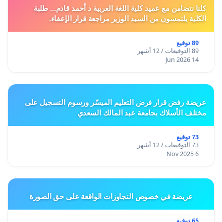
كلنا نتضامن مع عميد كلية اللغة العربية د أحمد قادم... طلبة
الكلية يلتمسون من السيد الوزير مراجعة قرار الإعفاء.
89 توقيع
89 التوقيعات / 12 أشهر
14 Jun 2026
عريضة رفض قرار فرض التعليم الميسّر ورسوم التسجيل على
مختلف الأسلاك بجامعة عبد المالك السعدي
73 توقيع
73 التوقيعات / 12 أشهر
6 Nov 2025
عريضة في خصوص التجاوزات الواقعة على حق الصورة
65 توقيع