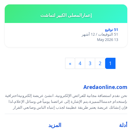
إعمارالمصلى الكبير لتماشت
51 توقيع
51 التوقيعات / 12 أشهر
13 May 2026
»
4
3
2
1
Aredaonline.com
نحن نقدم استضافة مجانية للعرائض الإلكترونية، انشئ عريضة إلكترونيةاحترافية
بإستخدام خدمتناالمميزة،يتم الإشارة إلى عرائضنا يومياً في وسائل الإعلام،لذا
فإن إنشائك عريضة يعتبر طريقة عظيمة لجذب إنتباه الناس وصانعي القرار
أدلة
المزيد