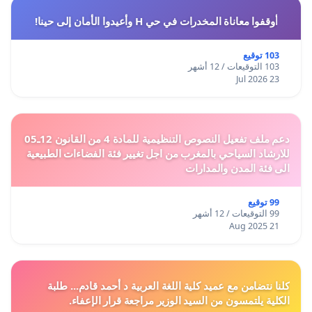
أوقفوا معاناة المخدرات في حي H وأعيدوا الأمان إلى حينا!
103 توقيع
103 التوقيعات / 12 أشهر
23 Jul 2026
دعم ملف تفعيل النصوص التنظيمية للمادة 4 من القانون 12ـ05
للارشاد السياحي بالمغرب من اجل تغيير فئة الفضاءات الطبيعية
الى فئة المدن والمدارات
99 توقيع
99 التوقيعات / 12 أشهر
21 Aug 2025
كلنا نتضامن مع عميد كلية اللغة العربية د أحمد قادم... طلبة
الكلية يلتمسون من السيد الوزير مراجعة قرار الإعفاء.