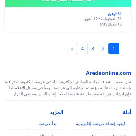
51 توقيع
51 التوقيعات / 12 أشهر
13 May 2026
»
4
3
2
1
Aredaonline.com
نحن نقدم استضافة مجانية للعرائض الإلكترونية، انشئ عريضة إلكترونيةاحترافية
بإستخدام خدمتناالمميزة،يتم الإشارة إلى عرائضنا يومياً في وسائل الإعلام،لذا
فإن إنشائك عريضة يعتبر طريقة عظيمة لجذب إنتباه الناس وصانعي القرار
أدلة
المزيد
كيفية إنشاء عريضة إلكترونية
ابدأ عريضة