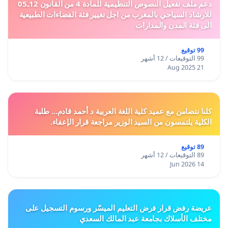
دعم ملف تفعيل النصوص التنظيمية للمادة 4 من القانون 12ـ05
للارشاد السياحي بالمغرب من اجل تغيير فئة الفضاءات الطبيعية
الى فئة المدن والمدارات
99 توقيع
99 التوقيعات / 12 أشهر
21 Aug 2025
كلنا نتضامن مع عميد كلية اللغة العربية د أحمد قادم... طلبة
الكلية يلتمسون من السيد الوزير مراجعة قرار الإعفاء.
89 توقيع
89 التوقيعات / 12 أشهر
14 Jun 2026
عريضة رفض قرار فرض التعليم الميسّر ورسوم التسجيل على
مختلف الأسلاك بجامعة عبد المالك السعدي