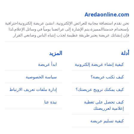
Aredaonline.com
نحن نقدم استضافة مجانية للعرائض الإلكترونية، انشئ عريضة إلكترونيةاحترافية
بإستخدام خدمتناالمميزة،يتم الإشارة إلى عرائضنا يومياً في وسائل الإعلام،لذا
فإن إنشائك عريضة يعتبر طريقة عظيمة لجذب إنتباه الناس وصانعي القرار
أدلة
المزيد
كيفية إنشاء عريضة إلكترونية
ابدأ عريضة
كيف تكتب عريضة؟
سياسة الخصوصية
كيف يمكنك ترويج عريضتك؟
إدارة ملفات تعريف الارتباط
كيف تحصل على تغطية
نبذة عنا
إعلامية لعرريضتك
كيفية تسليم عريضة