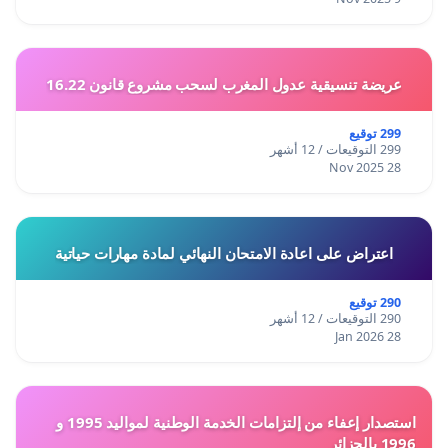
عريضة تنسيقية عدول المغرب لسحب مشروع قانون 16.22
299 توقيع
299 التوقيعات / 12 أشهر
28 Nov 2025
اعتراض على اعادة الامتحان النهائي لمادة مهارات حياتية
290 توقيع
290 التوقيعات / 12 أشهر
28 Jan 2026
استصدار إعفاء من إلتزامات الخدمة الوطنية لمواليد 1995 و
1996 بالجزائر