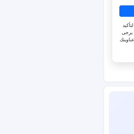
تأكيد
 يرجى
ناوينك