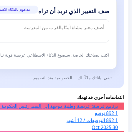
واعتداءات واعمال شغب وعنف لحقت بالممتلكات العامة والخا
مدعوم بالذكاء الاص
صف التغيير الذي تريد أن تراه
8 - ترحيل كل من اجتاز الحدود بطريقة غير شرعية ونخص بالذك
الصحراء ونندد بتصريح وزير الداخلية المضاد لموقف رئيس الجم
لمشروع الاستيطان.
اكتب بصياغتك الخاصة. سيصوغ الذكاء الاصطناعي عريضة قوية نيابة
تبقى بياناتك ملكًا لك
الخصوصية منذ التصميم
التماسات أخرى قد تهمك
برنامج فرصة: عريضة وطنية موجهة إلى السيد رئيس الحكومة ا
1 892 توقيع
1 892 التوقيعات / 12 أشهر
30 Oct 2025