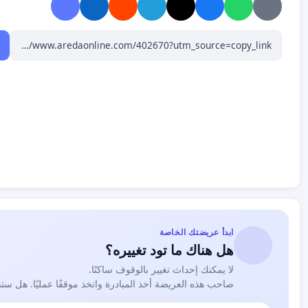
2 - احترام الذات البشرية التونسية بالتوقف عن التعامل معنا ك
الحيوانات حيث تستعمل الفاظ ترويجية لمشروع تهجين الشعب 
الدمج والتلاقح مع التصدي لهذا المشروع.
3 - التصدي لمؤامرة الاستيطان والتغيير الديمغرافي والتي صرح
الجمهورية بترحيل الاجانب الغير شرعيين الى بلدانهم الاصلية اقتد
الليبية في التصدي وافشال هذا المشروع ومحاسبة المتآمرين
.
4 - ضرورة توفر الارادة السياسية لفتح ملف المنظمات الاجنبية
المشبوهة والاختراق الاعلامي حيث نعدها خيانة عظمى للوطن.
5 - فرض التأشيرة على كل دول افريقيا جنوب الصحراء.
6 - تفعيل الفصل 14 من الدستور التونسي 22
ابدأ عريضتك الخاصة
هل هناك ما تود تغييره؟
التونسي في الدفاع عن حوزة الوطن ضد اشكال الاختراقات وال
لا يمكنك إحداث تغيير بالوقوف ساكنًا.
7 - تشديد الرقابة على الحدود البرية مع الجارتين ليبيا والجزائ
صاحب هذه العريضة أخذ المبادرة واتخذ موقفًا عمليًا. هل ست
الداهم على الارض والعرض وذلك لما شهدناه من تهديدات صوت