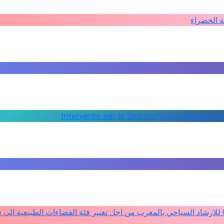
ة الخضراء
Intervento per lo Sblocco Visti e Risoluzion
دعم ملف تفعيل النصوص التنظيمية للمادة 4 من القانون 12ـ05 للارشاد السياحي بالمغرب من اجل تغيير فئة الفضاءات الطبيعي