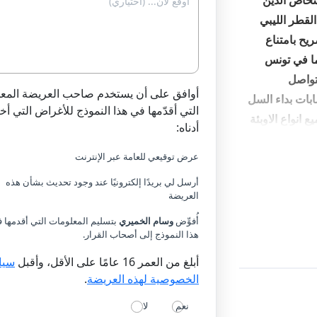
شخاص الذين
لقطر الليبي
ريح بامتناع
ما في تونس
تواصل
أوافق على أن يستخدم صاحب العريضة المع
بات بداء السل
التي أقدّمها في هذا النموذج للأغراض التي أخت
ع انواع الاوبئة
أدناه:
ايد عدد الجثث
عرض توقيعي للعامة عبر الإنترنت
 ايطاليا
.
أرسل لي بريدًا إلكترونيًا عند وجود تحديث بشأن هذه
العريضة
أُفوِّض
وسام الخميري
بتسليم المعلومات التي أقدمها 
هذا النموذج إلى أصحاب القرار.
لبروتوكول الصحي
جنوب الصحراء
أبلغ من العمر 16 عامًا على الأقل، وأقبل
سيا
الخصوصية لهذه العريضة
.
 للوقاية من
نعم
لا