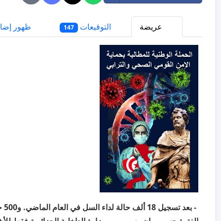
عريضة
التوقيعات
ظهور إضا
147
- بعد 