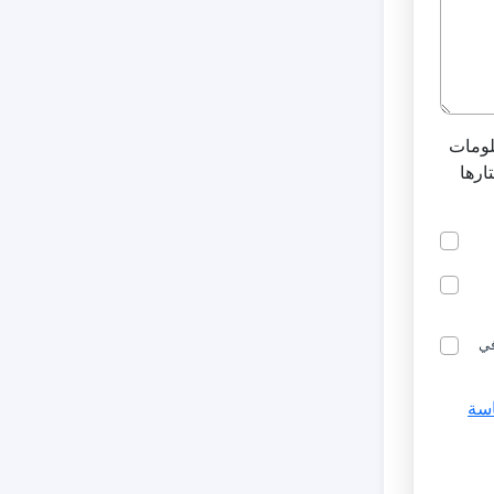
لومات
ارها
في
سة