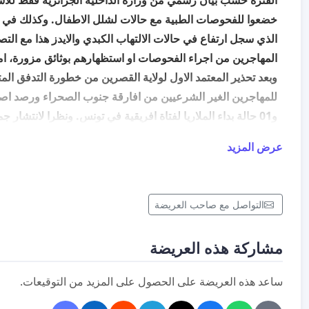
الفترة حسب بيان رسمي من وزارة الداخلية الجزائرية فقط للأ
خضعوا للفحوصات الطبية مع حالات لشلل الاطفال. وكذلك في ا
الذي سجل ارتفاع في حالات الالتهاب الكبدي والايدز
هذا مع التص
المهاجرين من اجراء الفحوصات او استظهارهم بوثائق مزورة، ا
وبعد تحذير المعتمد الاول لولاية القصرين من خطورة التدفق الم
للمهاجرين الغير الشرعيين من افارقة جنوب الصحراء ورصد اصا
و01 حالة بداء الملاريا لفتاة افريقية في تونس. ونظرا لانتشار جمي
في دول جنوب الصحراء المصدرة للمهاجرين الغير شرعيين مع تز
عرض المزيد
المتحللة على الشواطئ التونسية. وبحلول موسم الحرقة في اتجاه
سيرتفع عدد المنتحرين غرقا ما يؤدي لانتشار الطاعون في تونس
- نحن المواطنون والمواطنات الممضون اسفله نطالب بما يلي:
التواصل مع صاحب العريضة
1 - توفير الملابس الواقية والادوات المعمول بها عالميا ضمن ا
مشاركة هذه العريضة
لكافة اعوان البحرية والامن الذين يتعاملون مباشرة مع افارقة 
الغير مراقبين منهم صحيا وتفعيل ومضات اشهارية تلفزية توعوية
ساعد هذه العريضة على الحصول على المزيد من التوقيعات.
خطر هذه الامراض المعدية.