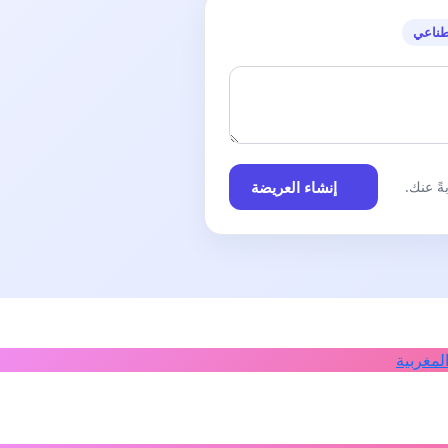
صة.
طناعي
ر افارقة جنوب
هورية الرافض
إنشاء العريضة
ً عنك.
لمغربية