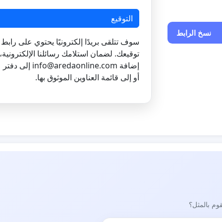
قطيع من
التوقيع
التونسي مثل
نسخ الرابط
سوف تتلقى بريدًا إلكترونيًا يحتوي على رابط ل
توقيعك. لضمان استلامك رسائلنا الإلكترونية،
 بوجودها رئيس
إضافة
info@aredaonline.com
إلى دفتر ع
اء بالتجربة
أو إلى قائمة العناوين الموثوق بها.
 والجمعيات
20 الذي يكفل حق الشعب
استيطان.
ر ووضع حد للخطر
قوم بالمثل؟
 وصورة