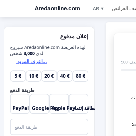
Aredaonline.com
ف العرائض
AR ▼
إعلان مدفوع
سيروج Aredaonline.com لهذه العريضة
شخص.
لدى
3,000
اعرف المزيد...
دف: 500
5 €
10 €
20 €
40 €
80 €
طريقة الدفع
ته
بطاقة إئتمان
Apple Pay
Google Pay
PayPal
ت:
طريقة الدفع