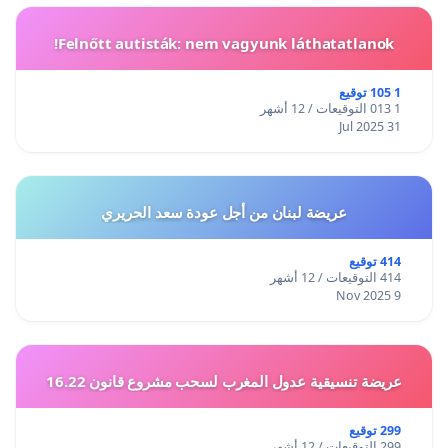
Felnőtt autisták: nem vagyunk láthatatlanok!
1 105 توقيع
1 013 التوقيعات / 12 أشهر
31 Jul 2025
عريضة لبنان من أجل عودة سعد الحريري
414 توقيع
414 التوقيعات / 12 أشهر
9 Nov 2025
عريضة تنسيقية عدول المغرب لسحب مشروع قانون 16.22
299 توقيع
299 التوقيعات / 12 أشهر