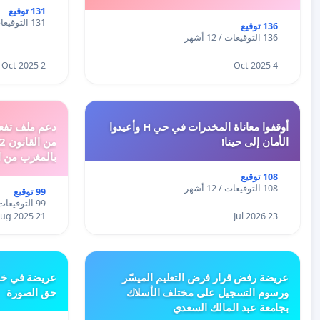
131 توقيع
131 التوقيعات / 12 أشهر
136 توقيع
136 التوقيعات / 12 أشهر
2 Oct 2025
4 Oct 2025
أوقفوا معاناة المخدرات في حي H وأعيدوا
الأمان إلى حينا!
بالمغرب من ا
الطبيعية الى 
108 توقيع
108 التوقيعات / 12 أشهر
99 توقيع
99 التوقيعات / 12 أشهر
21 Aug 2025
23 Jul 2026
عريضة رفض قرار فرض التعليم الميسّر
عريضة في خص
ورسوم التسجيل على مختلف الأسلاك
حق الصورة
بجامعة عبد المالك السعدي