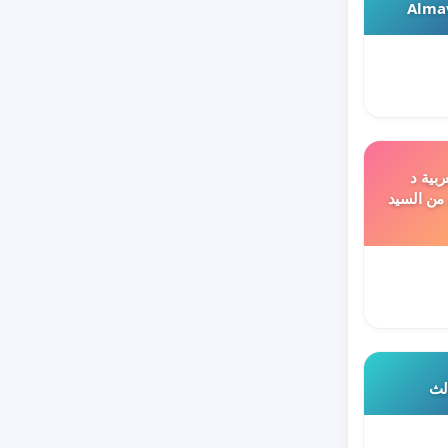
Almav
ربية د
 من السيد
الث