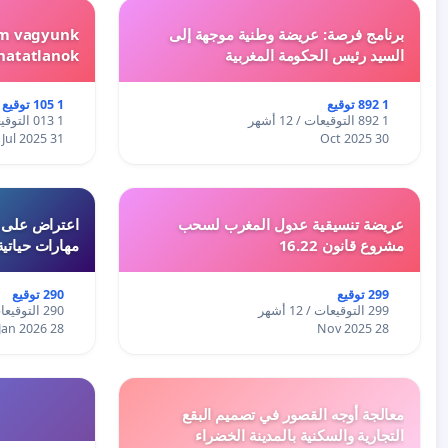
برنامج فرصة: عريضة وطنية موجهة إلى
em vagyunk
السيد رئيس الحكومة المغربية
hatatlanok!
1 892 توقيع
1 105 توقيع
1 892 التوقيعات / 12 أشهر
1 013 التوقيعات / 12 أشهر
31 Jul 2025
30 Oct 2025
عريضة تنسيقية عدول المغرب لسحب
اعتراض على اع
مشروع قانون 16.22
مهارات حياتية
299 توقيع
290 توقيع
299 التوقيعات / 12 أشهر
290 التوقيعات / 12 أشهر
28 Jan 2026
28 Nov 2025
معالجة أوجه القصور في تصميم البقع
التجارية والسكنية بالمدينة الخضراء