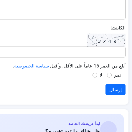
الكابتشا
أبلغ من العمر 16 عاماً على الأقل، وأقبل
سياسة الخصوصية
.
نعم
لا
إرسال
ابدأ عريضتك الخاصة
هل هناك ما تود تغييره؟