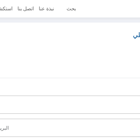
بحث
نبذة عنا
اتصل بنا
استكش
طي
البري