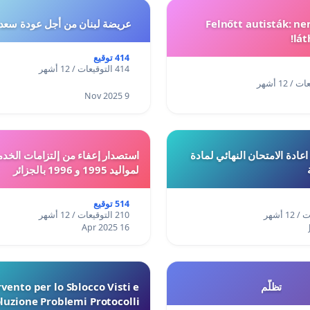
Felnőtt autisták: n
عريضة لبنان من أجل عودة سعد
lát
414 توقيع
414 التوقيعات / 12 أشهر
9 Nov 2025
ادة الامتحان النهائي لمادة
استصدار إعفاء من إلتزامات الخدم
لمواليد 1995 و 1996 بالجزائر
514 توقيع
210 التوقيعات / 12 أشهر
16 Apr 2025
تظلّم
vento per lo Sblocco Visti e
luzione Problemi Protocolli