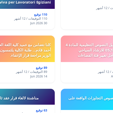
iva per Lavoratori Egiziani
110 توقيع
110 التوقيعات / 12 أشهر
30 Jun 2026
دعم ملف تفعيل النصوص التنظيمية للمادة 4
كلنا نتضامن مع عميد كلية اللغة الع
من القانون 12ـ05 للارشاد السياحي
أحمد قادم... طلبة الكلية يلتمسون
جل تغيير فئة الفضاءات
الوزير مراجعة قرار الإعفاء.
فئة المدن والمدارات
89 توقيع
89 التوقيعات / 12 أشهر
14 Jun 2026
وص التجاوزات الواقعة على
مناشدة لالغاء قرار عقد ث
63 توقيع