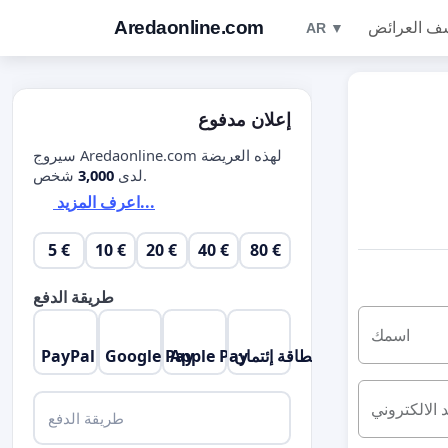
Aredaonline.com
ف العرائض
AR ▼
إعلان مدفوع
سيروج Aredaonline.com لهذه العريضة
شخص.
لدى
3,000
اعرف المزيد...
5 €
10 €
20 €
40 €
80 €
طريقة الدفع
اسمك
بطاقة إئتمان
Apple Pay
Google Pay
PayPal
د الالكتروني
طريقة الدفع