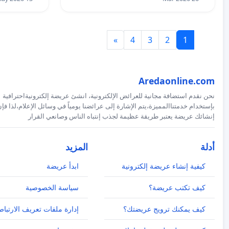
»
4
3
2
1
Aredaonline.com
نحن نقدم استضافة مجانية للعرائض الإلكترونية، انشئ عريضة إلكترونيةاحترافية
بإستخدام خدمتناالمميزة،يتم الإشارة إلى عرائضنا يومياً في وسائل الإعلام،لذا فإ
إنشائك عريضة يعتبر طريقة عظيمة لجذب إنتباه الناس وصانعي القرار
أدلة
المزيد
كيفية إنشاء عريضة إلكترونية
ابدأ عريضة
كيف تكتب عريضة؟
سياسة الخصوصية
كيف يمكنك ترويج عريضتك؟
إدارة ملفات تعريف الارتباط