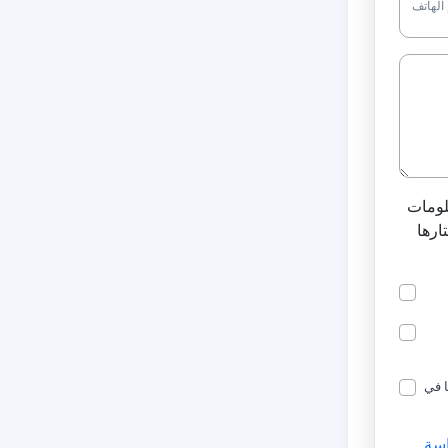
الهاتف
لومات
ارها
ا في
سة