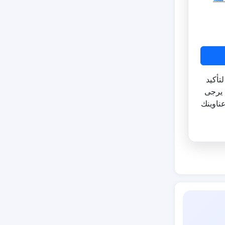
تأكيد
 يرجى
ناوينك