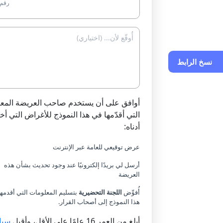
رقم 
نسخ الرابط
أوافق على أن يستخدم صاحب العريضة المع
التي أقدّمها في هذا النموذج للأغراض التي أخت
أدناه:
عرض توقيعي للعامة عبر الإنترنت
أرسل لي بريدًا إلكترونيًا عند وجود تحديث بشأن هذه
العريضة
أُفوِّض
اللجنة التحضيرية
بتسليم المعلومات التي أقدمه
هذا النموذج إلى أصحاب القرار.
أبلغ من العمر 16 عامًا على الأقل، وأقبل
سيا