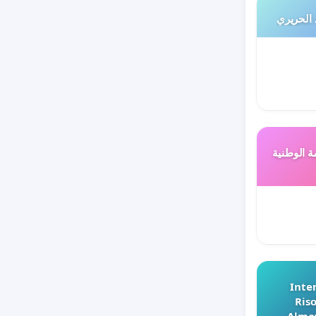
 الحريري
ة الوطنية
Inter
Riso
Almav