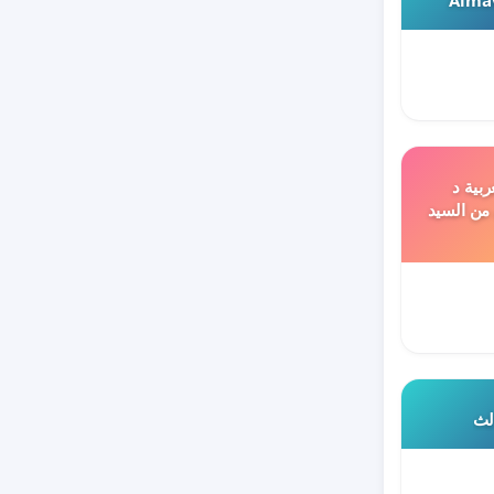
ربية د
 من السيد
الث