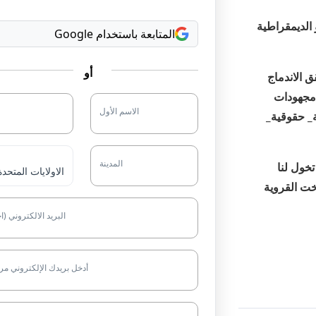
الديمقراطية
المتابعة باستخدام Google
أو
ق الاندماج
 مجهودات
الاسم الأول
ة_ حقوقية_
المدينة
تخول لنا
خت القروية
البريد الالكتروني (ا
أدخل بريدك الإلكتروني مر