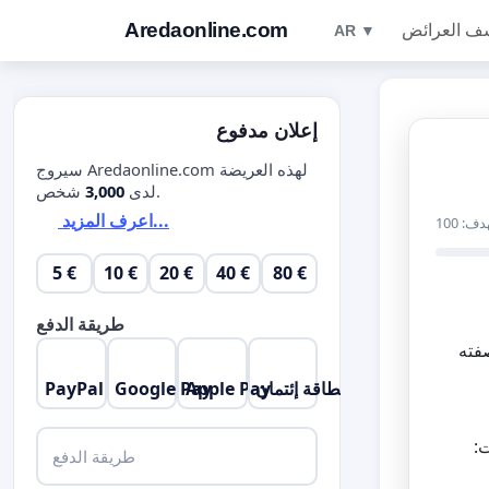
Aredaonline.com
ف العرائض
AR ▼
إعلان مدفوع
سيروج Aredaonline.com لهذه العريضة
شخص.
لدى
3,000
اعرف المزيد...
دف: 100
5 €
10 €
20 €
40 €
80 €
طريقة الدفع
صفته
بطاقة إئتمان
Apple Pay
Google Pay
PayPal
ت:
طريقة الدفع