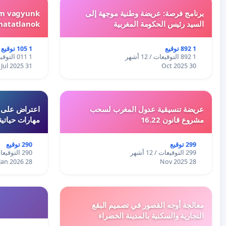
برنامج فرصة: عريضة وطنية موجهة إلى
em vagyunk
السيد رئيس الحكومة المغربية
hatatlanok!
1 892 توقيع
1 105 توقيع
1 892 التوقيعات / 12 أشهر
1 011 التوقيعات / 12 أشهر
31 Jul 2025
30 Oct 2025
عريضة تنسيقية عدول المغرب لسحب
اعتراض على اع
مشروع قانون 16.22
مهارات حياتية
299 توقيع
290 توقيع
299 التوقيعات / 12 أشهر
290 التوقيعات / 12 أشهر
28 Jan 2026
28 Nov 2025
معالجة أوجه القصور في تصميم البقع
التجارية والسكنية بالمدينة الخضراء