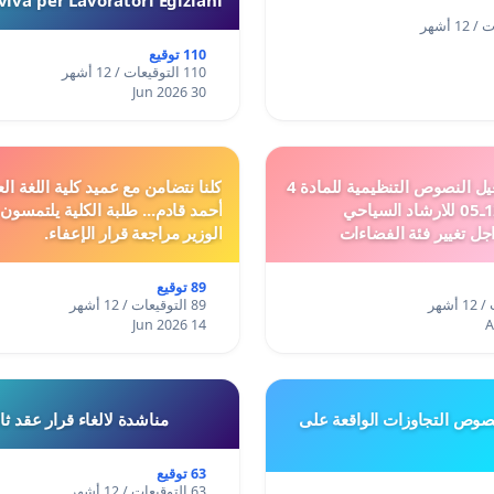
110 توقيع
110 التوقيعات / 12 أشهر
30 Jun 2026
دعم ملف تفعيل النصوص التنظيمية للمادة 4
كلنا نتضامن مع عميد كلية اللغة الع
من القانون 12ـ05 للارشاد السياحي
أحمد قادم... طلبة الكلية يلتمسون
جل تغيير فئة الفضاءات
الوزير مراجعة قرار الإعفاء.
فئة المدن والمدارات
89 توقيع
89 التوقيعات / 12 أشهر
14 Jun 2026
وص التجاوزات الواقعة على
مناشدة لالغاء قرار عقد ث
63 توقيع
63 التوقيعات / 12 أشهر