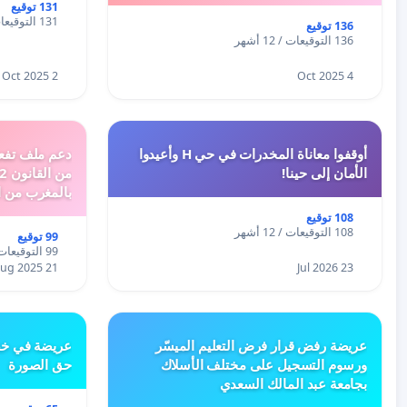
131 توقيع
131 التوقيعات / 12 أشهر
136 توقيع
136 التوقيعات / 12 أشهر
2 Oct 2025
4 Oct 2025
أوقفوا معاناة المخدرات في حي H وأعيدوا
الأمان إلى حينا!
بالمغرب من ا
الطبيعية الى 
108 توقيع
108 التوقيعات / 12 أشهر
99 توقيع
99 التوقيعات / 12 أشهر
21 Aug 2025
23 Jul 2026
عريضة رفض قرار فرض التعليم الميسّر
عريضة في خص
ورسوم التسجيل على مختلف الأسلاك
حق الصورة
بجامعة عبد المالك السعدي