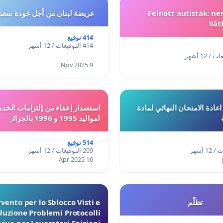
Felnőtt autisták: n
عريضة لبنان من أجل عودة سعد
lát
414 توقيع
414 التوقيعات / 12 أشهر
9 Nov 2025
ادة الامتحان النهائي لمادة
استصدار إعفاء من إلتزامات الخدم
لمواليد 1995 و 1996 بالجزائر
514 توقيع
209 التوقيعات / 12 أشهر
16 Apr 2025
تظلّم
vento per lo Sblocco Visti e
luzione Problemi Protocolli
iva per Lavoratori Egiziani