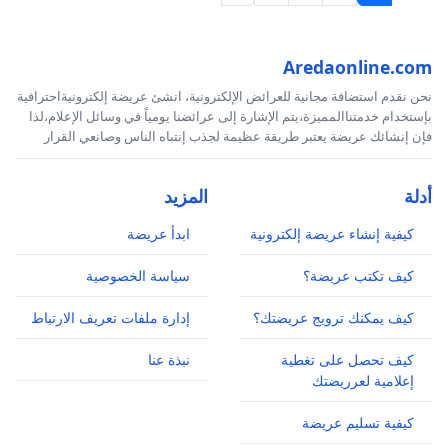
Aredaonline.com
نحن نقدم استضافة مجانية للعرائض الإلكترونية، انشئ عريضة إلكترونيةاحترافية
بإستخدام خدمتناالمميزة،يتم الإشارة إلى عرائضنا يومياً في وسائل الإعلام،لذا
فإن إنشائك عريضة يعتبر طريقة عظيمة لجذب إنتباه الناس وصانعي القرار
أدلة
المزيد
كيفية إنشاء عريضة إلكترونية
ابدأ عريضة
كيف تكتب عريضة؟
سياسة الخصوصية
كيف يمكنك ترويج عريضتك؟
إدارة ملفات تعريف الارتباط
كيف تحصل على تغطية
نبذة عنا
إعلامية لعرريضتك
كيفية تسليم عريضة