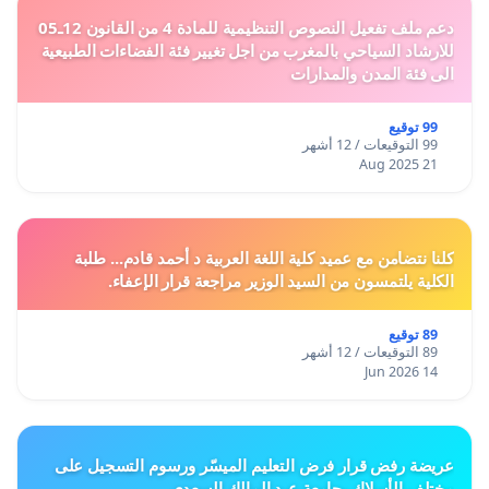
دعم ملف تفعيل النصوص التنظيمية للمادة 4 من القانون 12ـ05
للارشاد السياحي بالمغرب من اجل تغيير فئة الفضاءات الطبيعية
الى فئة المدن والمدارات
99 توقيع
99 التوقيعات / 12 أشهر
21 Aug 2025
كلنا نتضامن مع عميد كلية اللغة العربية د أحمد قادم... طلبة
الكلية يلتمسون من السيد الوزير مراجعة قرار الإعفاء.
89 توقيع
89 التوقيعات / 12 أشهر
14 Jun 2026
عريضة رفض قرار فرض التعليم الميسّر ورسوم التسجيل على
مختلف الأسلاك بجامعة عبد المالك السعدي