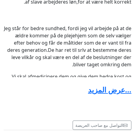
af slave arbejderes løn,for at være helt korrekt.
Jeg står for bedre sundhed, fordi jeg vil arbejde på at de
ældre kommer på de plejehjem som de selv vælger
efter behov og får de måltider som de er vant til fra
deres generation.De har ret til srlv at bestemme deres
leve vilkår og skal være en del af de beslutninger der
bliver taget omkring dem.
Vi skal afmedicinere dem og give dem bedre kost og
mere udendørs aktiviteter, hvorfor er vi så bange for de
...عرض المزيد
ældre vi må ikke tro at vi kan ungå døden ved at ungå
dem.
De fortjener vores respekt.
Bedre ældrepleje
التواصل مع صاحب العريضة