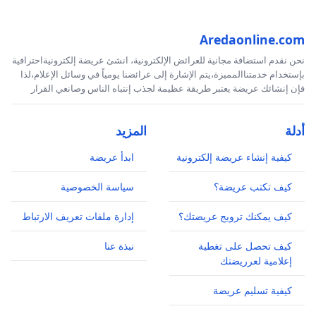
Aredaonline.com
نحن نقدم استضافة مجانية للعرائض الإلكترونية، انشئ عريضة إلكترونيةاحترافية
بإستخدام خدمتناالمميزة،يتم الإشارة إلى عرائضنا يومياً في وسائل الإعلام،لذا
فإن إنشائك عريضة يعتبر طريقة عظيمة لجذب إنتباه الناس وصانعي القرار
أدلة
المزيد
كيفية إنشاء عريضة إلكترونية
ابدأ عريضة
كيف تكتب عريضة؟
سياسة الخصوصية
كيف يمكنك ترويج عريضتك؟
إدارة ملفات تعريف الارتباط
كيف تحصل على تغطية
نبذة عنا
إعلامية لعرريضتك
كيفية تسليم عريضة