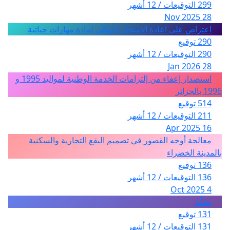
299 التوقيعات / 12 أشهر
28 Nov 2025
اعتراض على اعادة الامتحان النهائي لمادة مهارات حياتية
290 توقيع
290 التوقيعات / 12 أشهر
28 Jan 2026
استصدار إعفاء من إلتزامات الخدمة الوطنية لمواليد 1995 و
1996 بالجزائر
514 توقيع
211 التوقيعات / 12 أشهر
16 Apr 2025
معالجة أوجه القصور في تصميم البقع التجارية والسكنية
بالمدينة الخضراء
136 توقيع
136 التوقيعات / 12 أشهر
4 Oct 2025
تظلّم
131 توقيع
131 التوقيعات / 12 أشهر