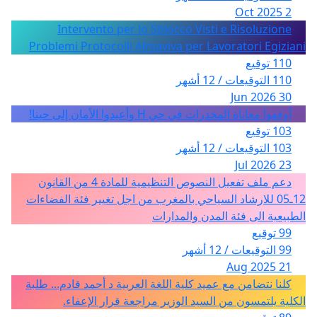
2 Oct 2025
Intervento per lo Sblocco Visti e Risoluzione
Problemi Protocolli Almaviva per Lavoratori Egiziani
110 توقيع
110 التوقيعات / 12 أشهر
30 Jun 2026
أوقفوا معاناة المخدرات في حي H وأعيدوا الأمان إلى حينا!
103 توقيع
103 التوقيعات / 12 أشهر
23 Jul 2026
دعم ملف تفعيل النصوص التنظيمية للمادة 4 من القانون
12ـ05 للارشاد السياحي بالمغرب من اجل تغيير فئة الفضاءات
الطبيعية الى فئة المدن والمدارات
99 توقيع
99 التوقيعات / 12 أشهر
21 Aug 2025
كلنا نتضامن مع عميد كلية اللغة العربية د أحمد قادم... طلبة
الكلية يلتمسون من السيد الوزير مراجعة قرار الإعفاء.