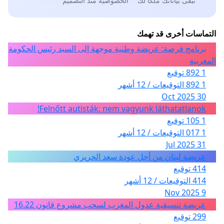
تبقى بياناتك ملكًا لك
الخصوصية منذ التصميم
التماسات أخرى قد تهمك
برنامج فرصة: عريضة وطنية موجهة إلى السيد رئيس الحكومة
المغربية
1 892 توقيع
1 892 التوقيعات / 12 أشهر
30 Oct 2025
Felnőtt autisták: nem vagyunk láthatatlanok!
1 105 توقيع
1 017 التوقيعات / 12 أشهر
31 Jul 2025
عريضة لبنان من أجل عودة سعد الحريري
414 توقيع
414 التوقيعات / 12 أشهر
9 Nov 2025
عريضة تنسيقية عدول المغرب لسحب مشروع قانون 16.22
299 توقيع