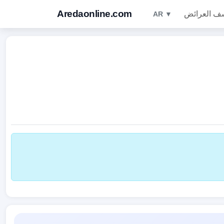
Aredaonline.com
ف العرائض
AR ▼