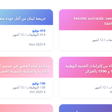
Felnőtt autisták: n
عريضة لبنان من أجل عودة سعد
lát
414 توقيع
414 التوقيعات / 12 أشهر
9 Nov 2025
ء من إلتزامات الخدمة الوطنية
معالجة أوجه القصور في تصميم ال
التجارية والسكنية بالمدينة الخضر
136 توقيع
136 التوقيعات / 12 أشهر
4 Oct 2025