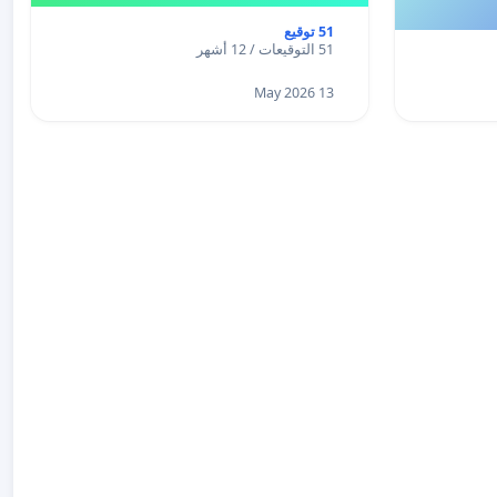
51 توقيع
51 التوقيعات / 12 أشهر
13 May 2026