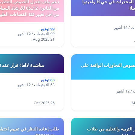
أوقفوا معاناة المخدرات في حي H وأعيدوا
نا!
من القانون 12ـ05 للارش
من اجل تغيير فئة الفضاءات الطبي
المدن والمدارات
99 توقيع
99 التوقيعات / 12 أشهر
21 Aug 2025
وص التجاوزات الواقعة على
مناشدة لالغاء قرار عقد 
63 توقيع
63 التوقيعات / 12 أشهر
26 Oct 2025
 التربية والتعليم من طلاب
ري بغزة
ومنح Bonus