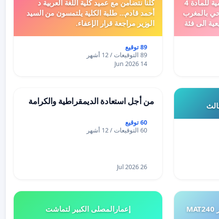
دعم ملف تفعيل النصوص التنظيمية للمادة 4
كلنا نتضامن مع عميد كلية اللغة العربية د
اد السياحي بالمغرب
أحمد قادم... طلبة الكلية يلتمسون من السيد
عية الى فئة
الوزير مراجعة قرار الإعفاء.
89 توقيع
89 التوقيعات / 12 أشهر
14 Jun 2026
من أجل استعادة الديمقراطية والكرامة
ثالث
60 توقيع
60 التوقيعات / 12 أشهر
26 Jul 2026
طلب إعادة النظر في تقييم اختبار MAT240
إعمارالمصلى الكبير لتماشت