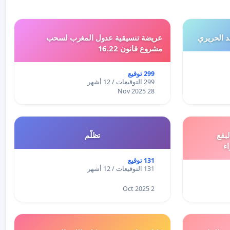
 الحريري
عريضة تنسيقية عدول المغرب لسحب
مشروع قانون 16.22
299 توقيع
299 التوقيعات / 12 أشهر
28 Nov 2025
بقع
تظلّم
اء
131 توقيع
131 التوقيعات / 12 أشهر
2 Oct 2025