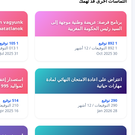
التماسات أخرى قد تهمك
برنامج فرصة: عريضة وطنية موجهة إلى
em vagyunk
السيد رئيس الحكومة المغربية
hatatlanok!
1 892 توقيع
1 105 توقيع
1 892 التوقيعات / 12 أشهر
1 013 التوقيعات / 12 أشهر
31 Jul 2025
30 Oct 2025
اعتراض على اعادة الامتحان النهائي لمادة
استصدار إعفا
مهارات حياتية
لمواليد 1995 و 1996 بالجزائر
290 توقيع
514 توقيع
290 التوقيعات / 12 أشهر
210 التوقيعات / 12 أشهر
16 Apr 2025
28 Jan 2026