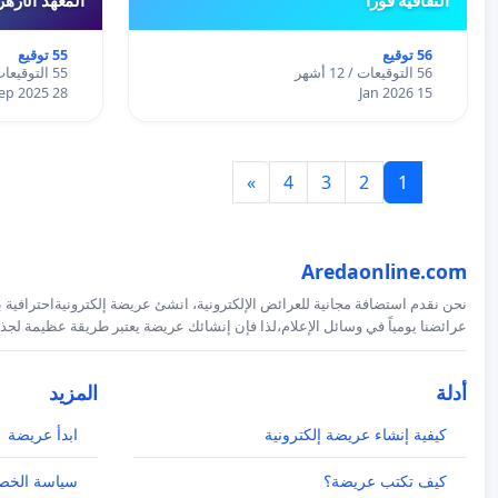
56 توقيع
55 توقيع
56 التوقيعات / 12 أشهر
55 التوقيعات / 12 أشهر
28 Sep 2025
15 Jan 2026
»
4
3
2
1
Aredaonline.com
نحن نقدم استضافة مجانية للعرائض الإلكترونية، انشئ عريضة إلكترونيةاحترافية ب
عرائضنا يومياً في وسائل الإعلام،لذا فإن إنشائك عريضة يعتبر طريقة عظيمة لجذب
أدلة
المزيد
كيفية إنشاء عريضة إلكترونية
ابدأ عريضة
كيف تكتب عريضة؟
سياسة الخص