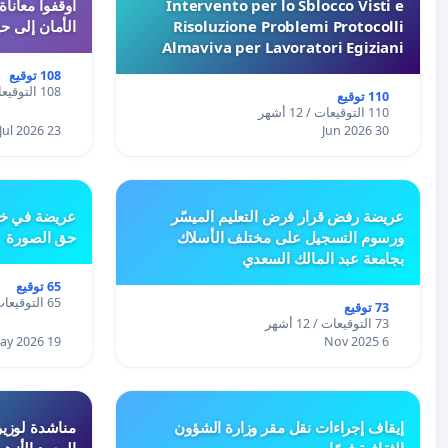
Intervento per lo Sblocco Visti e
Risoluzione Problemi Protocolli
الأمان إلى حي
Almaviva per Lavoratori Egiziani
108 توقيع
108 التوقيعات / 12 أشهر
110 توقيع
110 التوقيعات / 12 أشهر
23 Jul 2026
30 Jun 2026
عريضة رفض قرار فرض التعليم الميسّر
عريضة في خص
ورسوم التسجيل على مختلف الأسلاك
حق الصورة
بجامعة عبد المالك السعدي
65 توقيع
65 التوقيعات / 12 أشهر
73 توقيع
73 التوقيعات / 12 أشهر
19 May 2026
6 Nov 2025
إيقاف إجراءات نقل مقر وزارة الشؤون
مناشدة لوزير
الثقافية فورًا
المعهد الأزه