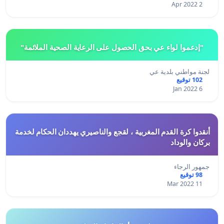
2 Apr 2022
"إدعموا لواء عي بحق الحصول على الرعاية الصحية الملائمة"
لجنة مواطني بلدية عي
102 توقيع
6 Jan 2022
أنقدوا كرة القدم المغربية ، لقجع والناصيري يهددان الحكام لخدمة
بركان والوداد
جمهور الرجاء
98 توقيع
11 Mar 2022