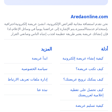
Aredaonline.com
نحن نقدم استضافة مجانية للعرائض الإلكترونية، انشئ عريضة إلكترونيةاحترافية
بإستخدام خدمتناالمميزة،يتم الإشارة إلى عرائضنا يومياً في وسائل الإعلام،لذا
فإن إنشائك عريضة يعتبر طريقة عظيمة لجذب إنتباه الناس وصانعي القرار
أدلة
المزيد
كيفية إنشاء عريضة إلكترونية
ابدأ عريضة
كيف تكتب عريضة؟
سياسة الخصوصية
كيف يمكنك ترويج عريضتك؟
إدارة ملفات تعريف الارتباط
كيف تحصل على تغطية
نبذة عنا
إعلامية لعرريضتك
كيفية تسليم عريضة