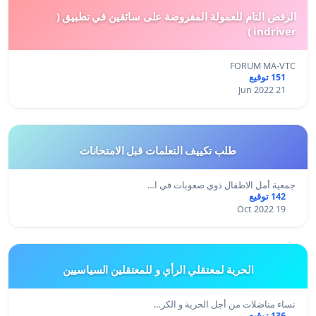
الرفض التام للعمولة المفروضة على سائقين في تطبيق (
indriver )
FORUM MA-VTC
151 توقيع
21 Jun 2022
طلب تكييف التعلمات قبل الامتحانات
جمعية أمل الاطفال ذوي صعوبات في ا…
142 توقيع
19 Oct 2022
الحرية لمعتقلي الرأي و للمعتقلين السياسيين
نساء مناضلات من أجل الحرية و الكر…
136 توقيع